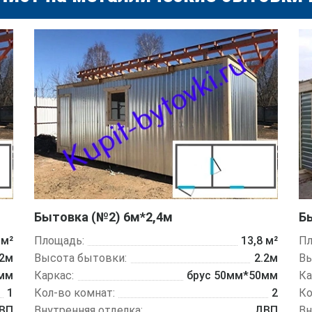
Бытовка (№2) 6м*2,4м
Б
 м²
Площадь:
13,8 м²
Пл
.2м
Высота бытовки:
2.2м
Вы
0мм
Каркас:
брус 50мм*50мм
Ка
1
Кол-во комнат:
2
Ко
ВП
Внутренняя отделка:
ДВП
Вн