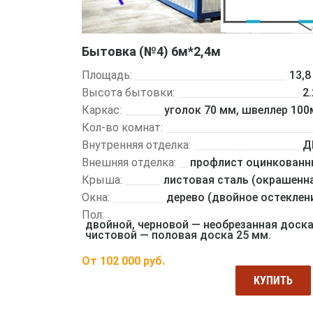
Бытовка (№4) 6м*2,4м
Площадь:
13,8
Высота бытовки:
2
Каркас:
уголок 70 мм, швеллер 10
Кол-во комнат:
Внутренняя отделка:
Д
Внешняя отделка:
профлист оцинкован
Крыша:
листовая сталь (окрашенн
Окна:
дерево (двойное остеклен
Пол:
двойной, черновой — необрезанная доска
чистовой — половая доска 25 мм.
От
102 000
руб.
КУПИТЬ