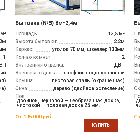
Бытовка (№5) 6м*2,4м
Б
Площадь:
13,8 м²
 м²
Пл
Высота бытовки:
2.2м
.2м
Вы
Каркас:
уголок 70 мм, швеллер 100мм
0мм
Ка
Кол-во комнат:
2
1
Ко
Внутренняя отделка:
ДВП
ВП
Вн
Внешняя отделка:
профлист оцинкованный
ный
Вн
Крыша:
листовая сталь (окрашенная)
ая)
К
Окна:
дерево (двойное остекление)
ие)
Ок
Пол:
По
двойной, черновой — необрезанная доска,
,
д
чистовой — половая доска 25 мм.
ч
От
105 000
руб.
О
КУПИТЬ