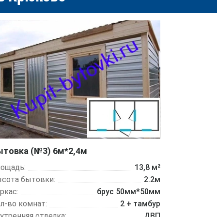
ытовка (№3) 6м*2,4м
ощадь:
13,8 м²
сота бытовки:
2.2м
ркас:
брус 50мм*50мм
л-во комнат:
2 + тамбур
утренняя отделка:
ДВП