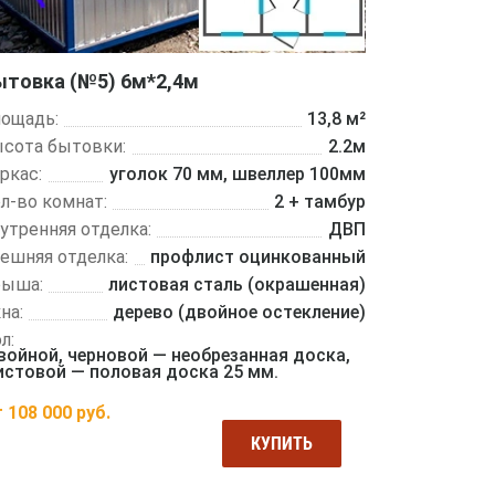
ытовка (№5) 6м*2,4м
ощадь:
13,8 м²
сота бытовки:
2.2м
ркас:
уголок 70 мм, швеллер 100мм
л-во комнат:
2 + тамбур
утренняя отделка:
ДВП
ешняя отделка:
профлист оцинкованный
рыша:
листовая сталь (окрашенная)
на:
дерево (двойное остекление)
л:
войной, черновой — необрезанная доска,
истовой — половая доска 25 мм.
т
108 000
руб.
КУПИТЬ