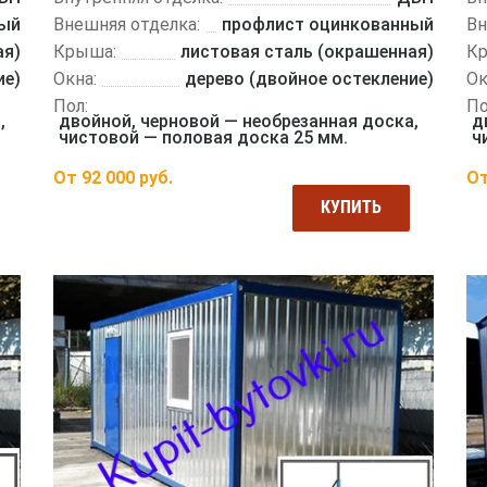
ный
Внешняя отделка:
профлист оцинкованный
Вн
ая)
Крыша:
листовая сталь (окрашенная)
К
ие)
Окна:
дерево (двойное остекление)
Ок
Пол:
По
,
двойной, черновой — необрезанная доска,
д
чистовой — половая доска 25 мм.
ч
От
92 000
руб.
О
КУПИТЬ