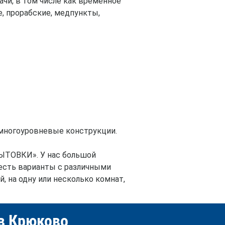
ачи, в том числе как временное
, прорабские, медпункты,
 многоуровневые конструкции.
ЫТОВКИ». У нас большой
е есть варианты с различными
, на одну или несколько комнат,
в Крюково