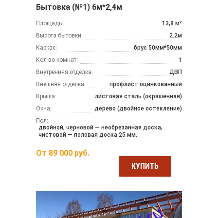
Бытовка (№1) 6м*2,4м
Площадь:
13,8 м²
Высота бытовки:
2.2м
Каркас:
брус 50мм*50мм
Кол-во комнат:
1
Внутренняя отделка:
ДВП
Внешняя отделка:
профлист оцинкованный
Крыша:
листовая сталь (окрашенная)
Окна:
дерево (двойное остекление)
Пол:
двойной, черновой — необрезанная доска,
чистовой — половая доска 25 мм.
От
89 000
руб.
КУПИТЬ