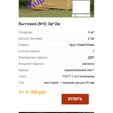
Бытовка (№4) 3м*2м
Площадь:
6 м²
Высота бытовки:
2.2м
Каркас:
брус 50мм*50мм
Кол-во комнат:
1
Внутренняя отделка:
ДВП
Внешняя отделка:
вагонка
Крыша:
оцинкованный лист
Окна:
ГОСТ с остеклением
Пол:
чистовой — половая доска 25 мм
От
47 000
руб.
КУПИТЬ