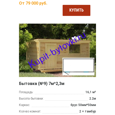
От
79 000
руб.
КУПИТЬ
Бытовка (№9) 7м*2,3м
Площадь:
16,1 м²
Высота бытовки:
2.2м
Каркас:
брус 50мм*50мм
Кол-во комнат:
2 + тамбур