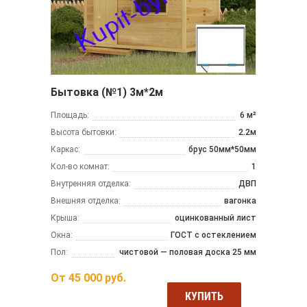
Бытовка (№1) 3м*2м
Площадь:
6 м²
Высота бытовки:
2.2м
Каркас:
брус 50мм*50мм
Кол-во комнат:
1
Внутренняя отделка:
ДВП
Внешняя отделка:
вагонка
Крыша:
оцинкованный лист
Окна:
ГОСТ с остеклением
Пол:
чистовой — половая доска 25 мм
От
45 000
руб.
КУПИТЬ