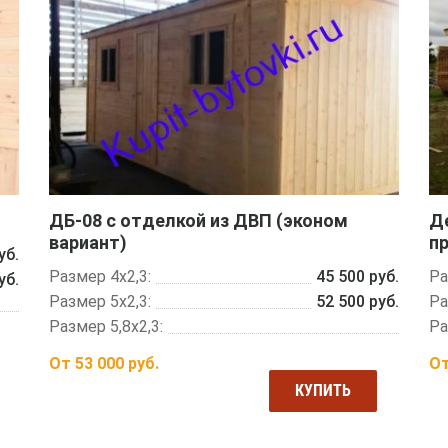
ДБ-08 с отделкой из ДВП (эконом
Д
вариант)
п
уб.
Размер 4х2,3:
45 500 руб.
Ра
уб.
Размер 5х2,3:
52 500 руб.
Ра
Размер 5,8х2,3:
Ра
От
53 000
руб.
О
КУПИТЬ