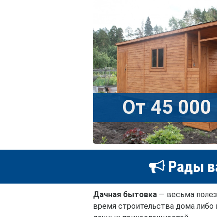
От 45 000 
Рады в
Дачная бытовка
— весьма полез
время строительства дома либо 