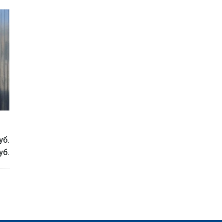
уб.
уб.