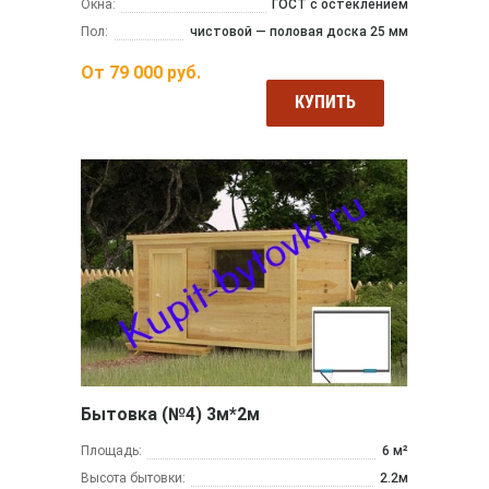
Окна:
ГОСТ с остеклением
Пол:
чистовой — половая доска 25 мм
От
79 000
руб.
КУПИТЬ
Бытовка (№4) 3м*2м
Площадь:
6 м²
Высота бытовки:
2.2м