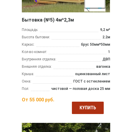
Бытовка (№5) 4м*2,3м
Площадь:
9,2 м²
Высота бытовки:
2.2м
Каркас:
брус 50мм*50мм
Кол-во комнат:
1
Внутренняя отделка:
ДВП
Внешняя отделка:
вагонка
Крыша:
оцинкованный лист
Окна:
ГОСТ с остеклением
Пол:
чистовой — половая доска 25 мм
От
55 000
руб.
КУПИТЬ