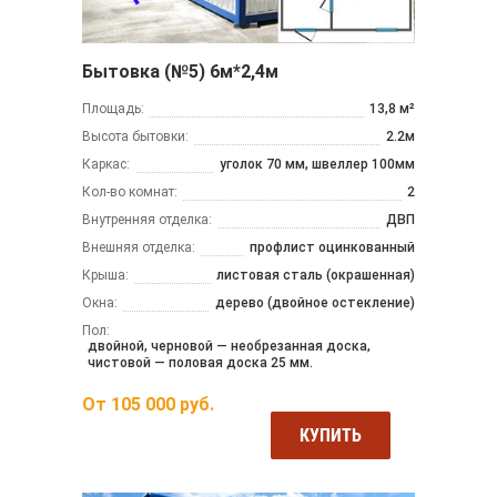
Бытовка (№5) 6м*2,4м
Площадь:
13,8 м²
Высота бытовки:
2.2м
Каркас:
уголок 70 мм, швеллер 100мм
Кол-во комнат:
2
Внутренняя отделка:
ДВП
Внешняя отделка:
профлист оцинкованный
Крыша:
листовая сталь (окрашенная)
Окна:
дерево (двойное остекление)
Пол:
двойной, черновой — необрезанная доска,
чистовой — половая доска 25 мм.
От
105 000
руб.
КУПИТЬ