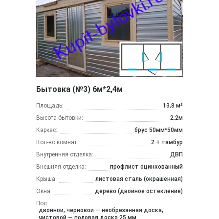
Бытовка (№3) 6м*2,4м
Площадь:
13,8 м²
Высота бытовки:
2.2м
Каркас:
брус 50мм*50мм
Кол-во комнат:
2 + тамбур
Внутренняя отделка:
ДВП
Внешняя отделка:
профлист оцинкованный
Крыша:
листовая сталь (окрашенная)
Окна:
дерево (двойное остекление)
Пол:
двойной, черновой — необрезанная доска,
чистовой — половая доска 25 мм.