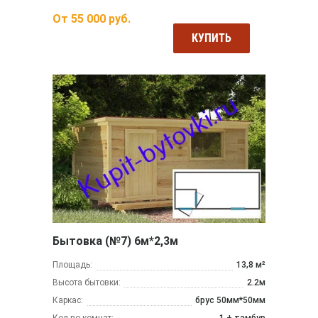
От
55 000
руб.
КУПИТЬ
Бытовка (№7) 6м*2,3м
Площадь:
13,8 м²
Высота бытовки:
2.2м
Каркас:
брус 50мм*50мм
Кол-во комнат:
1 + тамбур