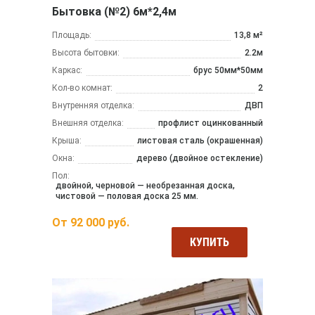
Бытовка (№2) 6м*2,4м
Площадь:
13,8 м²
Высота бытовки:
2.2м
Каркас:
брус 50мм*50мм
Кол-во комнат:
2
Внутренняя отделка:
ДВП
Внешняя отделка:
профлист оцинкованный
Крыша:
листовая сталь (окрашенная)
Окна:
дерево (двойное остекление)
Пол:
двойной, черновой — необрезанная доска,
чистовой — половая доска 25 мм.
От
92 000
руб.
КУПИТЬ