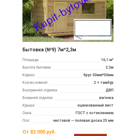
Бытовка (№9) 7м*2,3м
Площадь:
16,1 м²
Высота бытовки:
2.2м
Каркас:
брус 50мм*50мм
Кол-во комнат:
2 + тамбур
Внутренняя отделка:
ДВП
Внешняя отделка:
вагонка
Крыша:
оцинкованный лист
Окна:
ГОСТ с остеклением
Пол:
чистовой — половая доска 25 мм
От
82 000
руб.